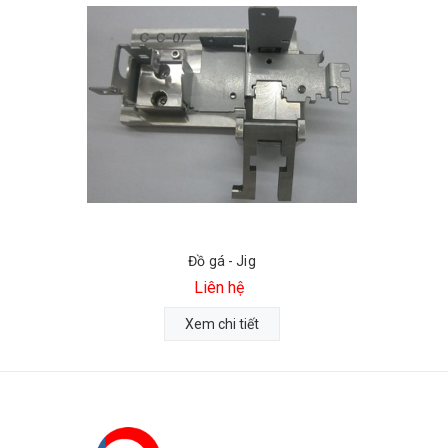
Đồ gá - Jig
Liên hệ
Xem chi tiết